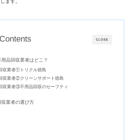
えします。
Contents
CLOSE
不用品回収業者はどこ？
回収業者①トリクル徳島
回収業者②クリーンサポート徳島
回収業者③不用品回収のセーフティ
回収業者の選び方